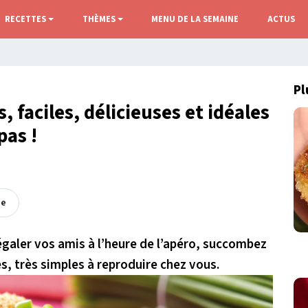
RECETTES
THÈMES
MENU DE LA SEMAINE
ACTUS
Pl
, faciles, délicieuses et idéales
as !
ée
galer vos amis à l’heure de l’apéro, succombez
s, très simples à reproduire chez vous.