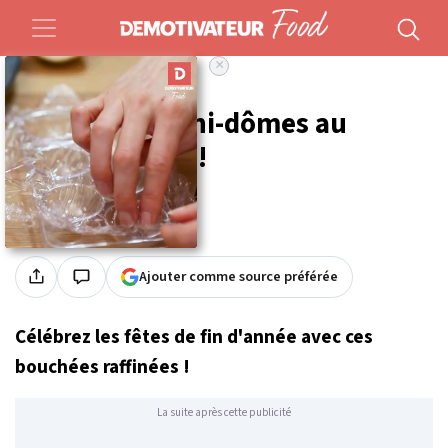
×
Accueil
Food
Recettes
Servez des mini-dômes au
saumon fumé !
Par
Cynthia Aldeguer
Publié le 23/12/2019 à 12h37
Ajouter comme source préférée
Célébrez les fêtes de fin d'année avec ces
bouchées raffinées !
La suite après cette publicité