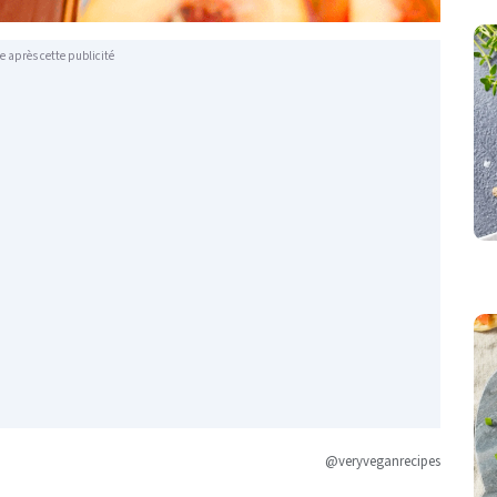
e après cette publicité
@veryveganrecipes