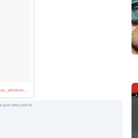
Une photo publiée par ✧ Eat More Plants ✧ (@elsas_wholesomelife)
le
15 Mai 2016 à 2h15 PDT
e après cette publicité