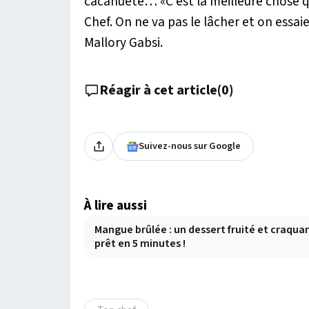
cacahuète… «C'est la meilleure chose qu
Chef. On ne va pas le lâcher et on essaie
Mallory Gabsi.
Réagir à cet article
(
0
)
Suivez-nous sur Google
À lire aussi
Mangue brûlée : un dessert fruité et craqua
prêt en 5 minutes !