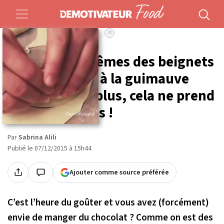
×
Accueil
Food
Recettes
Faites vous-mêmes des beignets
au chocolat et à la guimauve
délicieux ! En plus, cela ne prend
que 10 minutes !
Par
Sabrina Alili
Publié le 07/12/2015 à 15h44
Ajouter comme source préférée
C’est l’heure du goûter et vous avez (forcément)
envie de manger du chocolat ? Comme on est des