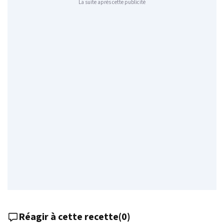
La suite après cette publicité
Réagir à cette recette
(
0
)