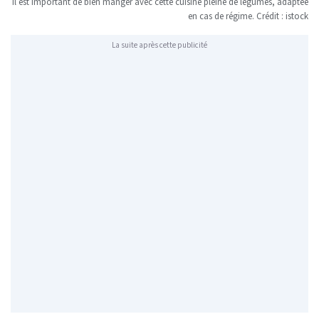
Il est important de bien manger avec cette cuisine pleine de légumes, adaptée
en cas de régime. Crédit : istock
La suite après cette publicité