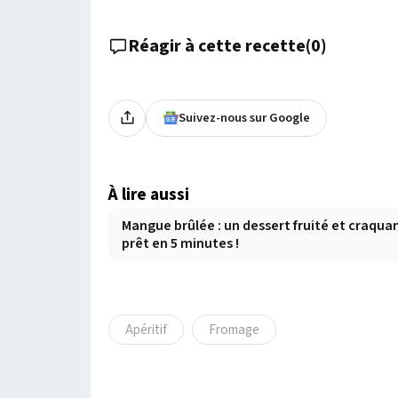
Réagir à cette recette
(
0
)
Suivez-nous sur Google
À lire aussi
Mangue brûlée : un dessert fruité et craqua
prêt en 5 minutes !
Apéritif
Fromage