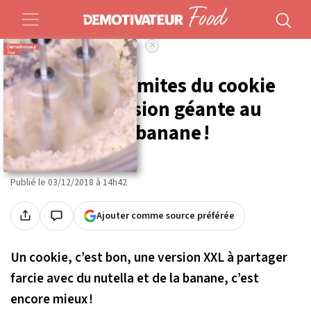
×
Accueil
Food
Recettes
Dépassez les limites du cookie
avec cette version géante au
nutella et à la banane !
Par
Salim Berkoun
Publié le 03/12/2018 à 14h42
Ajouter comme source préférée
Un cookie, c’est bon, une version XXL à partager
farcie avec du nutella et de la banane, c’est
encore mieux !