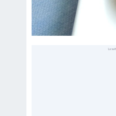
La suit