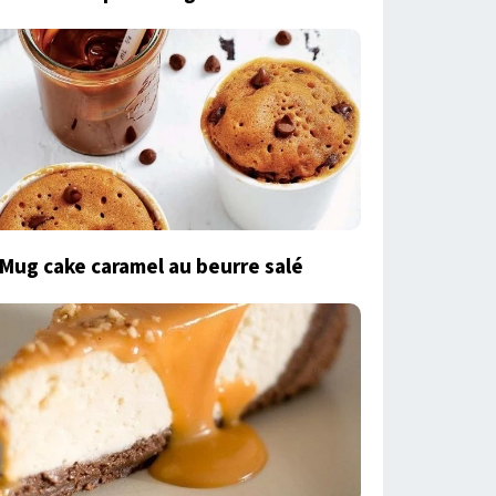
Mug cake caramel au beurre salé