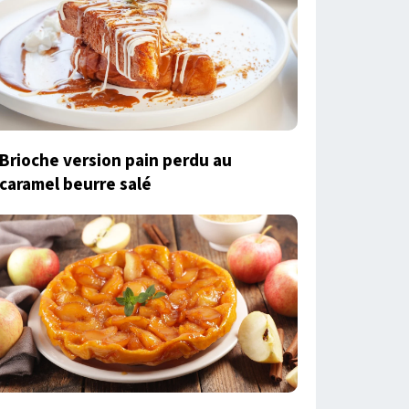
Brioche version pain perdu au
caramel beurre salé