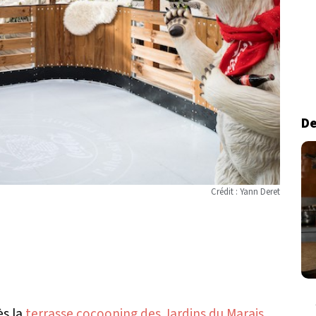
De
Crédit : Yann Deret
ès la
terrasse cocooning des Jardins du Marais
,