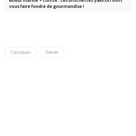
Boeuf mariné + comté : ces brochettes yakitori vont
vous faire fondre de gourmandise !
Classiques
Viande