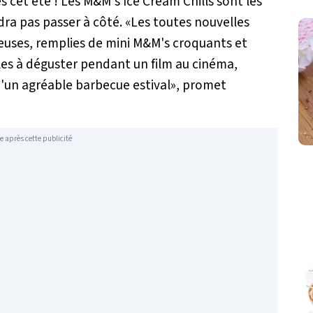
s cet été ! Les M&M's Ice Cream Chills sont les
dra pas passer à côté. «Les toutes nouvelles
uses, remplies de mini M&M's croquants et
les à déguster pendant un film au cinéma,
un agréable barbecue estival», promet
e après cette publicité