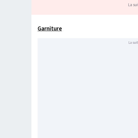
La sui
Garniture
La suit