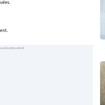
quées.
ment.
e après cette publicité