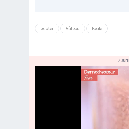
Gouter
Gâteau
Facile
- LA SUI