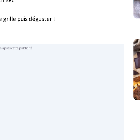
ir sec.
e grille puis déguster !
e après cette publicité