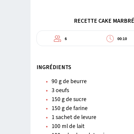
RECETTE CAKE MARBRÉ 
6
00:10
INGRÉDIENTS
90 g de beurre
3 oeufs
150 g de sucre
150 g de farine
1 sachet de levure
100 ml de lait