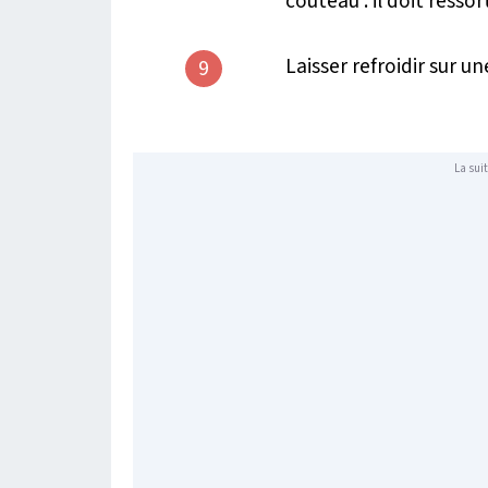
couteau : il doit ressort
Laisser refroidir sur un
9
La suit