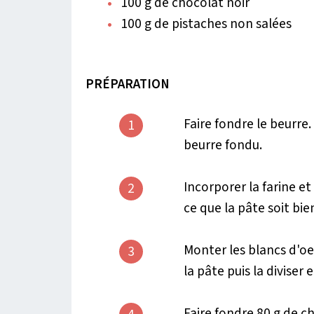
100 g de chocolat noir
100 g de pistaches non salées
PRÉPARATION
Faire fondre le beurre.
1
beurre fondu.
Incorporer la farine et 
2
ce que la pâte soit b
Monter les blancs d'oe
3
la pâte puis la diviser 
Faire fondre 80 g de c