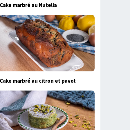
Cake marbré au Nutella
Cake marbré au citron et pavot