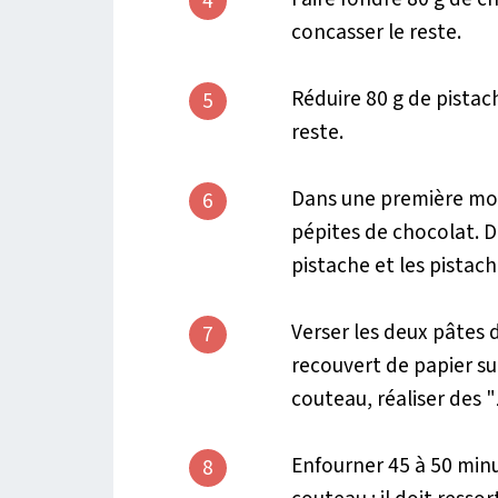
4
concasser le reste.
Réduire 80 g de pistac
5
reste.
Dans une première moit
6
pépites de chocolat. D
pistache et les pistac
Verser les deux pâtes 
7
recouvert de papier sul
couteau, réaliser des "
Enfourner 45 à 50 minut
8