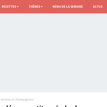
RECETTES
THÈMES
MENU DE LA SEMAINE
ACTUS
s, lardons et champignons