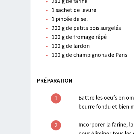
280 g de farine
1 sachet de levure
1 pincée de sel
200 g de petits pois surgelés
100 g de fromage râpé
100 g de lardon
100 g de champignons de Paris
PRÉPARATION
Battre les oeufs en omel
1
beurre fondu et bien 
Incorporer la farine, l
2
pour éliminer tous les