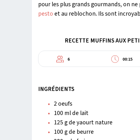
pour les plus grands gourmands, on ne
pesto
et au reblochon. Ils sont incroyab
RECETTE MUFFINS AUX PET
6
00:15
INGRÉDIENTS
2 oeufs
100 ml de lait
125 g de yaourt nature
100 g de beurre