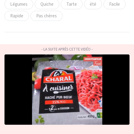
Légumes
Quiche
Tarte
été
Facile
Rapide
Pas chères
- LA SUITE APRÈS CETTE VIDÉO -