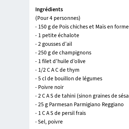
Ingrédients
(Pour 4 personnes)
- 150 g de Pois chiches et Maïs en form
- 1 petite échalote
- 2 gousses d'ail
- 250 g de champignons
- 1 filet d'huile d'olive
- 1/2 C A C de thym
- 5 cl de bouillon de légumes
- Poivre noir
- 2 C A S de tahini (sinon graines de s
- 25 g Parmesan Parmigiano Reggiano
- 1 C A S de persil frais
- Sel, poivre