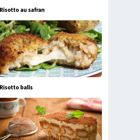
Risotto au safran
Risotto balls