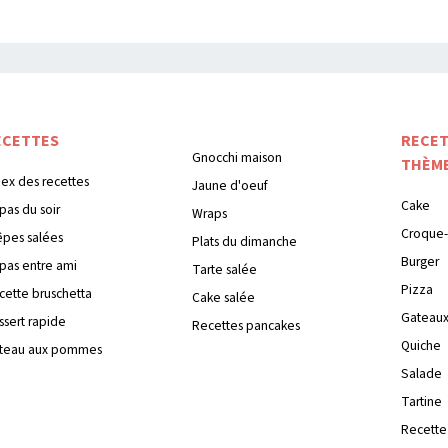
ECETTES
RECET
Gnocchi maison
THÈM
dex des recettes
Jaune d'oeuf
Cake
pas du soir
Wraps
Croque-
êpes salées
Plats du dimanche
Burger
pas entre ami
Tarte salée
Pizza
cette bruschetta
Cake salée
Gateau
ssert rapide
Recettes pancakes
Quiche
teau aux pommes
Salade
Tartine
Recette