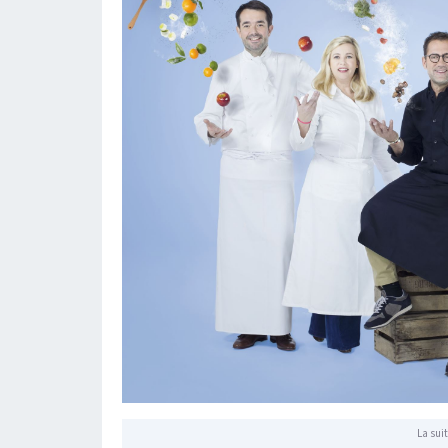
La suit