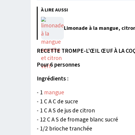
À LIRE AUSSI
Limonade à la mangue, citro
RECETTE TROMPE-L’ŒIL ŒUF À LA CO
Pour 6 personnes
Ingrédients :
- 1
mangue
- 1 C A C de sucre
- 1 C A S de jus de citron
- 12 C A S de fromage blanc sucré
- 1/2 brioche tranchée