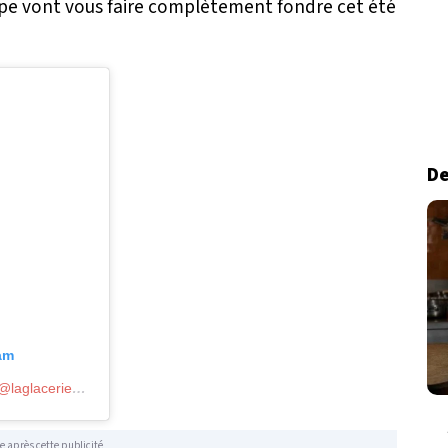
uipe vont vous faire complètement fondre cet été
De
ram
Une publication partagée par La Glacerie Paris (@laglacerieparis)
le
2 Juin 2019 à 5 :13 PDT
e après cette publicité