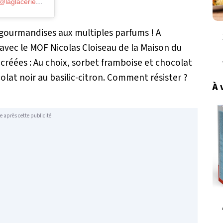
Une publication partagée par La Glacerie Paris (@laglacerieparis)
le
13 Mai 2019 à 5 :35 PDT
 gourmandises aux multiples parfums ! A
 avec le MOF Nicolas Cloiseau de la Maison du
créées : Au choix, sorbet framboise et chocolat
olat noir au basilic-citron. Comment résister ?
À 
e après cette publicité