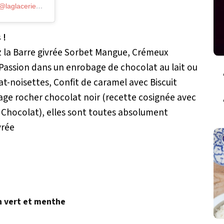
Une publication partagée par La Glacerie Paris (@laglacerieparis)
le
17 Mai 2019 à 5 :12 PDT
 !
ez la Barre givrée Sorbet Mangue, Crémeux
 Passion dans un enrobage de chocolat au lait ou
at-noisettes, Confit de caramel avec Biscuit
age rocher chocolat noir (recette cosignée avec
u Chocolat), elles sont toutes absolument
vrée
n vert et menthe