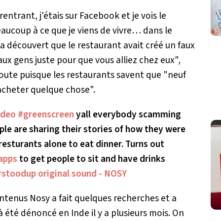
rentrant, j'étais sur Facebook et je vois le
aucoup à ce que je viens de vivre… dans le
 a découvert que le restaurant avait créé un faux
aux gens juste pour que vous alliez chez eux
",
route puisque les restaurants savent que "
neuf
r acheter quelque chose
".
ideo
#greenscreen
yall everybody scamming
le are sharing their stories of how they were
 resturants alone to eat dinner. Turns out
apps
to get people to sit and have drinks
#stoodup
original sound - NOSY
ntenus Nosy a fait quelques recherches et a
été dénoncé en Inde il y a plusieurs mois. On