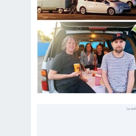
La suit