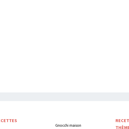
ECETTES
RECET
Gnocchi maison
THÈM