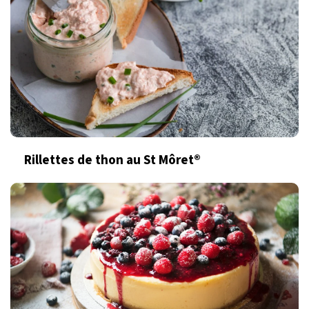
Rillettes de thon au St Môret®