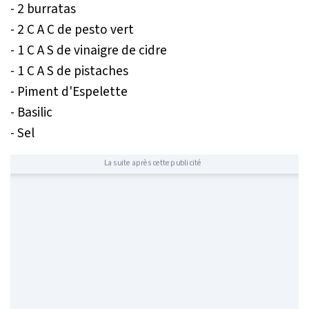
- 2 burratas
- 2 C A C de pesto vert
- 1 C A S de vinaigre de cidre
- 1 C A S de pistaches
- Piment d'Espelette
- Basilic
- Sel
La suite après cette publicité