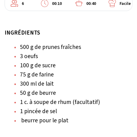
6
00:10
00:40
Facile
INGRÉDIENTS
500 g de prunes fraîches
3 oeufs
100 g de sucre
75 g de farine
300 ml de lait
50 g de beurre
1 c. à soupe de rhum (facultatif)
1 pincée de sel
beurre pour le plat