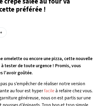
e crêpe salée au four va
cette préférée !
ée
e omelette ou encore une pizza, cette nouvelle
 à tester de toute urgence ! Promis, vous
s l'avoir goûtée.
a pas pu s'empêcher de réaliser notre version
ante au four est hyper
facile
à refaire chez vous.
 garniture généreuse, nous on est partis sur une
t pousses d'épinards. Trop bon et trop simple