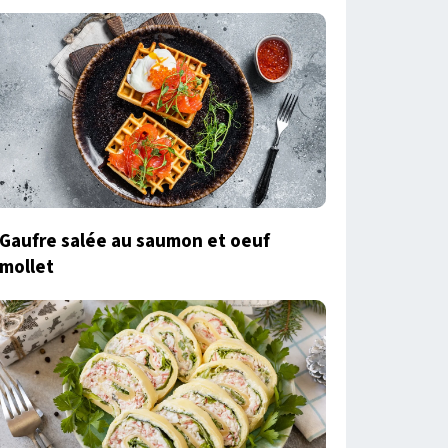
Gaufre salée au saumon et oeuf
mollet