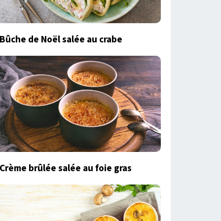
Bûche de Noël salée au crabe
Crème brûlée salée au foie gras