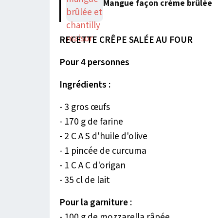
Mangue façon crème brûlée
RECETTE CRÊPE SALÉE AU FOUR
Pour 4 personnes
Ingrédients :
- 3 gros œufs
- 170 g de farine
- 2 C A S d'huile d'olive
- 1 pincée de curcuma
- 1 C A C d'origan
- 35 cl de lait
Pour la garniture :
- 100 g de mozzarella râpée