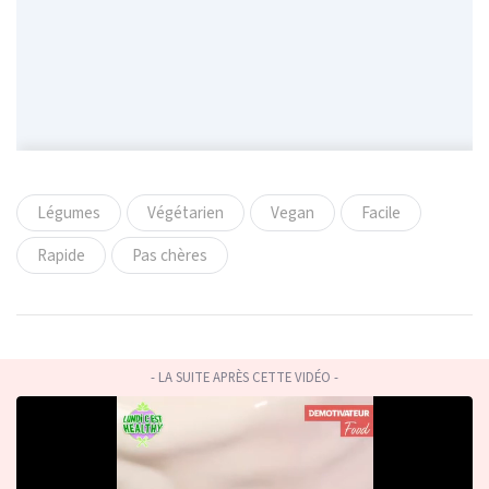
Légumes
Végétarien
Vegan
Facile
Rapide
Pas chères
- LA SUITE APRÈS CETTE VIDÉO -