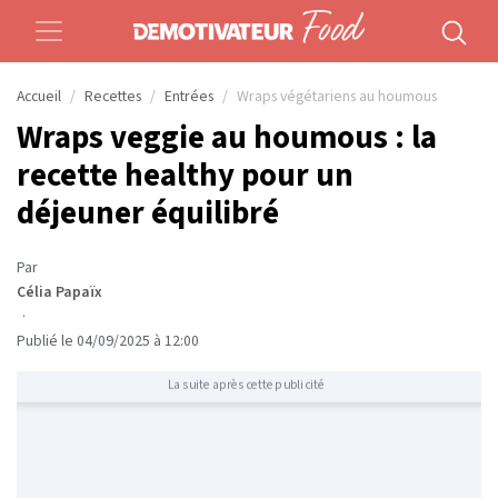
Accueil
Recettes
Entrées
Wraps végétariens au houmous
Wraps veggie au houmous : la
recette healthy pour un
déjeuner équilibré
Par
Célia Papaïx
·
Publié le 04/09/2025 à 12:00
La suite après cette publicité