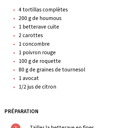
4 tortillas complètes
200 g de houmous
1 betterave cuite
2 carottes
1 concombre
1 poivron rouge
100 g de roquette
80 g de graines de tournesol
1 avocat
1/2 jus de citron
PRÉPARATION
Tailler la betterave en fines