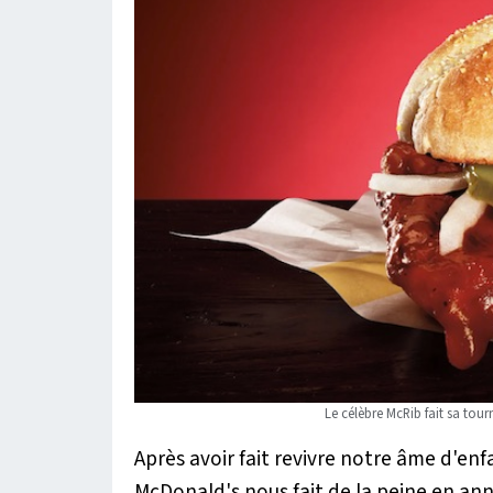
Le célèbre McRib fait sa tou
Après avoir fait revivre notre âme d'en
McDonald's nous fait de la peine en ann