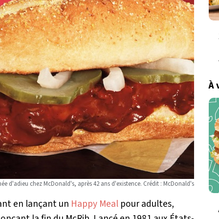
À 
rnée d'adieu chez McDonald's, après 42 ans d'existence. Crédit : McDonald's
fant en lançant un
Happy Meal
pour adultes,
onçant la fin du McRib. Lancé en 1981 aux États-