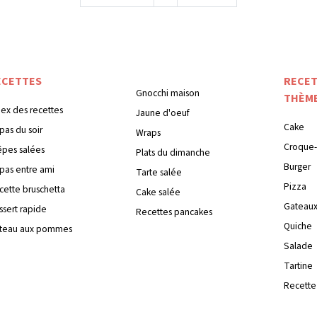
ECETTES
RECET
Gnocchi maison
THÈM
dex des recettes
Jaune d'oeuf
Cake
pas du soir
Wraps
Croque-
êpes salées
Plats du dimanche
Burger
pas entre ami
Tarte salée
Pizza
cette bruschetta
Cake salée
Gateau
ssert rapide
Recettes pancakes
Quiche
teau aux pommes
Salade
Tartine
Recette