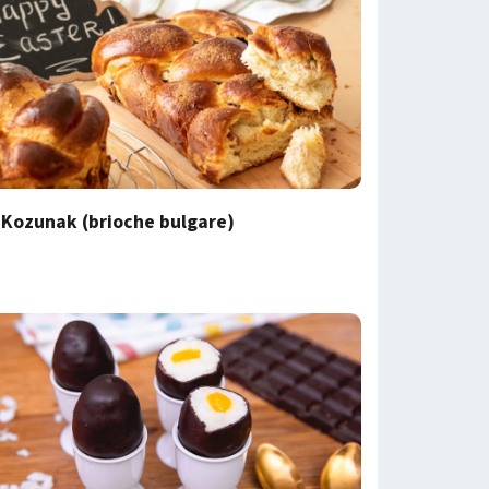
Kozunak (brioche bulgare)