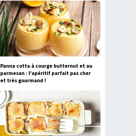
Panna cotta à courge butternut et au
parmesan : l'apéritif parfait pas cher
et très gourmand !