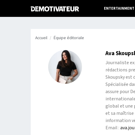
ENTERTAINMENT
Accueil
Équipe éditoriale
Ava Skoups
Journaliste ex
rédactions pre
Skoupsky est d
Spécialisée da
assure pour De
internationale
global et une
et sa maîtris
information vé
Email :
ava.jo